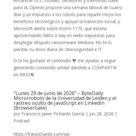
encarecer PCs, móviles, servidores y memorias clave
para IA; OpenAI propone una semana laboral de cuatro
días y un impuesto a los robots para repartir mejor los
beneficios tecnológicos y apoyar la transición social; y
Microsoft alerta sobre Storm-1175, que estaría
aprovechando fallos 0-day en webs expuestas para
desplegar después ransomware Medusa. No te lo
pierdas: tu dosis diaria de ciberseguridad e IT.
Si te ha gustado el contenido 💖 me ayudas a seguir
generando contenido similar dándole a COMPARTIR
en RRSS🔄
“Lunes 29 de junio de 2026” – ByteDaily:
Microrrobots de la Universidad de Leiden y el
rastreo oculto de JavaScript en LinkedIn
(BrowserGate)
por
Francisco Javier Pichardo García
|
Jun 28, 2026
|
Podcast
https://franpichardo.com/wp-