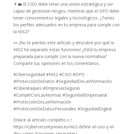
👨‍💼 El CISO debe tener una visión estratégica y ser
capaz de gestionar riesgos, mientras que el DPO debe
tener conocimientos legales y tecnológicos. ¿Tienes
los perfiles adecuados en tu empresa para cumplir con
la NIS2?
👀 ¡No te pierdas este artículo y descubre por qué la
NIS2 ha separado estas funciones! ¿Está tu empresa
preparada para cumplir con la nueva normativa?
Comparte tus opiniones en los comentarios.
#Ciberseguridad #NIS2 #CISO #DPO
#ProtecciónDeDatos #SeguridadDeLaInformación
#Ciberataques #EmpresasSeguras
#CumplirConLasNormas #SeguridadEmpresarial
#ProtecciónDeLaInformación
#ProtecciónDeDatosPersonales #SeguridadDigital
Enlace al articulo completo 👉
https://cybersecuritynews.es/nis2-definir-el-ciso-y-el-
dpo-como-funciones-separadas/