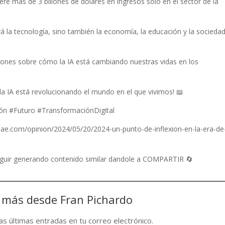
re más de 3 billones de dólares en ingresos solo en el sector de la
ará la tecnología, sino también la economía, la educación y la socieda
iones sobre cómo la IA está cambiando nuestras vidas en los
la IA está revolucionando el mundo en el que vivimos! 📖
ción #Futuro #TransformaciónDigital
obae.com/opinion/2024/05/20/2024-un-punto-de-inflexion-en-la-era-de-
seguir generando contenido similar dandole a COMPARTIR 🔄
 más desde Fran Pichardo
las últimas entradas en tu correo electrónico.