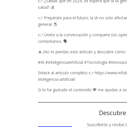
👉 ¿Sabías que en 2024, se espera que la IA gene
salud? 💰
👉 Prepárate para el futuro: la IA no solo afect
general. 🌎
👉 Únete a la conversación y comparte tus opin
comentarios. 🗣️
🔥 ¡No te pierdas este artículo y descubre cómo 
#IA #InteligenciaArtificial #Tecnología #Innova
Enlace al articulo completo 👉 https://www.inf
inteligencia-artificial/
Si te ha gustado el contenido 💖 me ayudas a 
Descubre
Suscríbete y recibe 