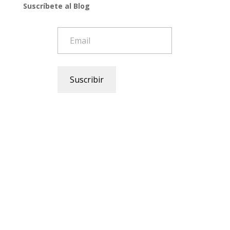
Suscríbete al Blog
Email
Suscribir
Categorias
Frase-motivadora
Guia
Noticias
Podcast
Uncategorized