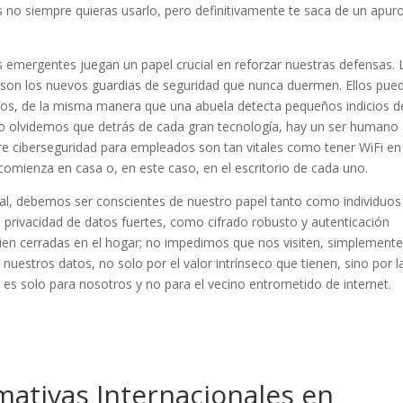
s no siempre quieras usarlo, pero definitivamente te saca de un apur
 emergentes juegan un papel crucial en reforzar nuestras defensas. 
ico son los nuevos guardias de seguridad que nunca duermen. Ellos pue
datos, de la misma manera que una abuela detecta pequeños indicios d
no olvidemos que detrás de cada gran tecnología, hay un ser humano
re ciberseguridad para empleados son tan vitales como tener WiFi en
 comienza en casa o, en este caso, en el escritorio de cada uno.
al, debemos ser conscientes de nuestro papel tanto como individuos
privacidad de datos fuertes, como cifrado robusto y autenticación
bien cerradas en el hogar; no impedimos que nos visiten, simplement
nuestros datos, no solo por el valor intrínseco que tienen, sino por l
 es solo para nosotros y no para el vecino entrometido de internet.
ativas Internacionales en