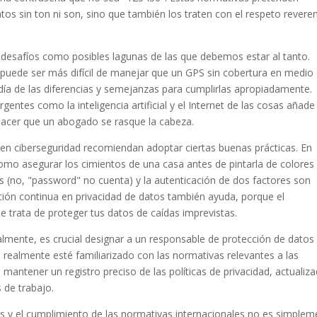
os sin ton ni son, sino que también los traten con el respeto reveren
 desafíos como posibles lagunas de las que debemos estar al tanto.
 puede ser más difícil de manejar que un GPS sin cobertura en medio
 día de las diferencias y semejanzas para cumplirlas apropiadamente.
entes como la inteligencia artificial y el Internet de las cosas añade
a hacer que un abogado se rasque la cabeza.
s en ciberseguridad recomiendan adoptar ciertas buenas prácticas. En
 como asegurar los cimientos de una casa antes de pintarla de colores
as (no, "password" no cuenta) y la autenticación de dos factores son
ión continua en privacidad de datos también ayuda, porque el
 trata de proteger tus datos de caídas imprevistas.
lmente, es crucial designar a un responsable de protección de datos
 realmente esté familiarizado con las normativas relevantes a las
antener un registro preciso de las políticas de privacidad, actualiz
 de trabajo.
os y el cumplimiento de las normativas internacionales no es simplem