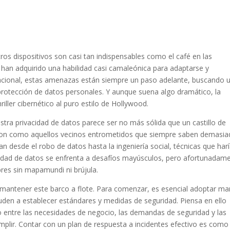
tros dispositivos son casi tan indispensables como el café en las
han adquirido una habilidad casi camaleónica para adaptarse y
 estacional, estas amenazas están siempre un paso adelante, buscando 
 protección de datos personales. Y aunque suena algo dramático, la
riller cibernético al puro estilo de Hollywood.
ra privacidad de datos parece ser no más sólida que un castillo de
s son como aquellos vecinos entrometidos que siempre saben demasi
 desde el robo de datos hasta la ingeniería social, técnicas que har
idad de datos se enfrenta a desafíos mayúsculos, pero afortunadam
es sin mapamundi ni brújula.
a mantener este barco a flote. Para comenzar, es esencial adoptar ma
uden a establecer estándares y medidas de seguridad. Piensa en ello
io entre las necesidades de negocio, las demandas de seguridad y las
lir. Contar con un plan de respuesta a incidentes efectivo es como