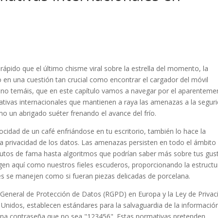
 rápido que el último chisme viral sobre la estrella del momento, la
 en una cuestión tan crucial como encontrar el cargador del móvil
 no temáis, que en este capítulo vamos a navegar por el aparenteme
ativas internacionales que mantienen a raya las amenazas a la segur
 un abrigado suéter frenando el avance del frío.
locidad de un café enfriándose en tu escritorio, también lo hace la
la privacidad de los datos. Las amenazas persisten en todo el ámbito
inutos de fama hasta algoritmos que podrían saber más sobre tus gus
gen aquí como nuestros fieles escuderos, proporcionando la estructu
es se manejen como si fueran piezas delicadas de porcelana.
 General de Protección de Datos (RGPD) en Europa y la Ley de Privac
Unidos, establecen estándares para la salvaguardia de la informació
r una contraseña que no sea "123456". Estas normativas pretenden