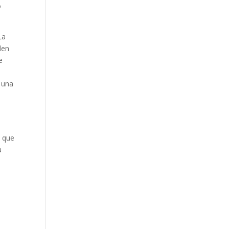
o
La
den
e
 una
e que
a