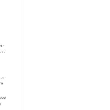
nte
idad
tos
ra
idad
n