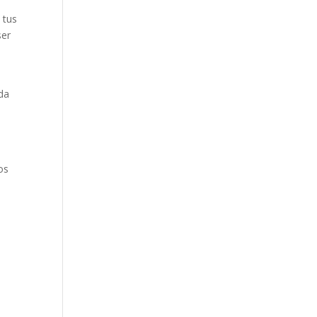
 tus
ser
da
os