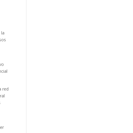
 la
osos
ivo
cial
a red
ral
s
der