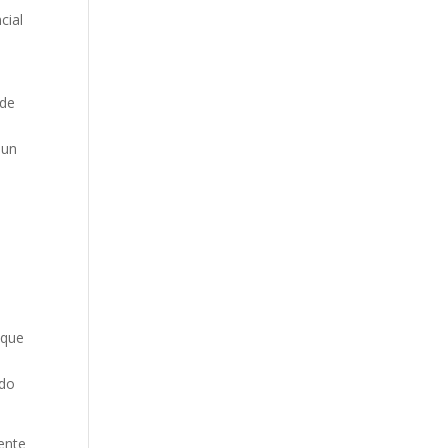
cial
 de
 un
 que
ado
ente