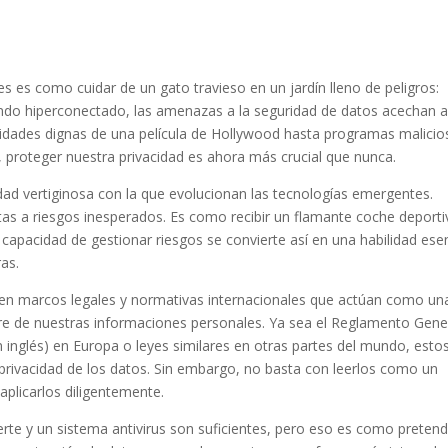
les es como cuidar de un gato travieso en un jardín lleno de peligros:
do hiperconectado, las amenazas a la seguridad de datos acechan a
lidades dignas de una película de Hollywood hasta programas malici
 proteger nuestra privacidad es ahora más crucial que nunca.
dad vertiginosa con la que evolucionan las tecnologías emergentes.
rtas a riesgos inesperados. Es como recibir un flamante coche deport
capacidad de gestionar riesgos se convierte así en una habilidad esen
ras.
ten marcos legales y normativas internacionales que actúan como un
bre de nuestras informaciones personales. Ya sea el Reglamento Gene
 inglés) en Europa o leyes similares en otras partes del mundo, esto
privacidad de los datos. Sin embargo, no basta con leerlos como un
 aplicarlos diligentemente.
rte y un sistema antivirus son suficientes, pero eso es como preten