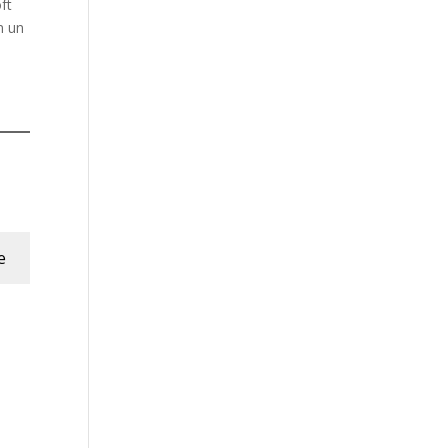
ft
n un
e