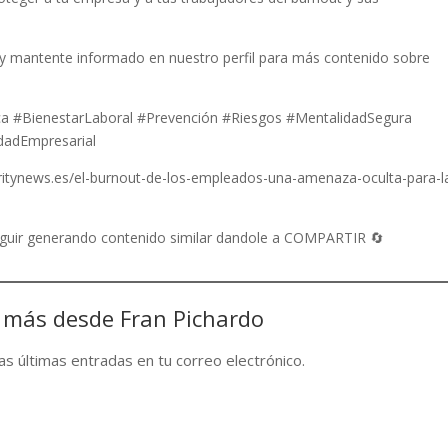
 y mantente informado en nuestro perfil para más contenido sobre
ca #BienestarLaboral #Prevención #Riesgos #MentalidadSegura
dadEmpresarial
curitynews.es/el-burnout-de-los-empleados-una-amenaza-oculta-para-l
seguir generando contenido similar dandole a COMPARTIR 🔄
 más desde Fran Pichardo
las últimas entradas en tu correo electrónico.