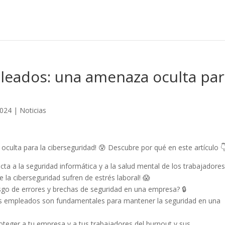
pleados: una amenaza oculta pa
2024
|
Noticias
culta para la ciberseguridad! 😰 Descubre por qué en este artículo 
ta a la seguridad informática y a la salud mental de los trabajadores
la ciberseguridad sufren de estrés laboral! 😱
sgo de errores y brechas de seguridad en una empresa? 🔒
los empleados son fundamentales para mantener la seguridad en una
teger a tu empresa y a tus trabajadores del burnout y sus