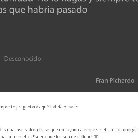
iempre te preguntarás qué habría pasado
edes una inspiradora frase que me ayuda a empezar el día con energía
basada en ella. ¡Espero que les sea de utilidad! 👇🏼