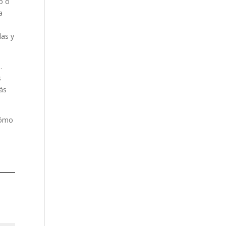
o o
a
das y
.
s
ás
cómo