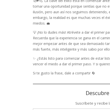
🚀🔑💪 La clave del éxito está en comenzar ant
tomar una oportunidad porque sentías que no e
ilusión, pero aun así nos seguimos deteniendo, 
embargo, la realidad es que muchas veces el éx
miedos. 💼
💡 ¡No lo dudes más! Atrévete a dar el primer p
Recuerda que la experiencia se gana en el cami
mejor empezar antes de que sea demasiado tard
más fuerte, más inteligente y más sabio por ello
✨ ¿Estás listo para comenzar antes de estar li
vencer el miedo a dar el primer paso. Y si quier
Si te gusto la frase, dale a compartir 🔄
Descubre
Suscríbete y recibe 