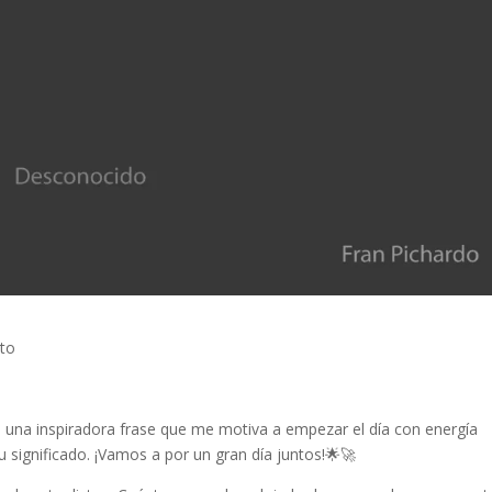
sto
s una inspiradora frase que me motiva a empezar el día con energía
su significado. ¡Vamos a por un gran día juntos!🌟🚀