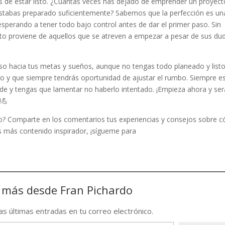
es de estar listo. ¿Cuántas veces has dejado de emprender un proyect
stabas preparado suficientemente? Sabemos que la perfección es un
esperando a tener todo bajo control antes de dar el primer paso. Sin
ito proviene de aquellos que se atreven a empezar a pesar de sus du
aso hacia tus metas y sueños, aunque no tengas todo planeado y listo
no y que siempre tendrás oportunidad de ajustar el rumbo. Siempre e
e y tengas que lamentar no haberlo intentado. ¡Empieza ahora y ser
!💪
sto? Comparte en los comentarios tus experiencias y consejos sobre 
es más contenido inspirador, ¡sígueme para
 más desde Fran Pichardo
las últimas entradas en tu correo electrónico.