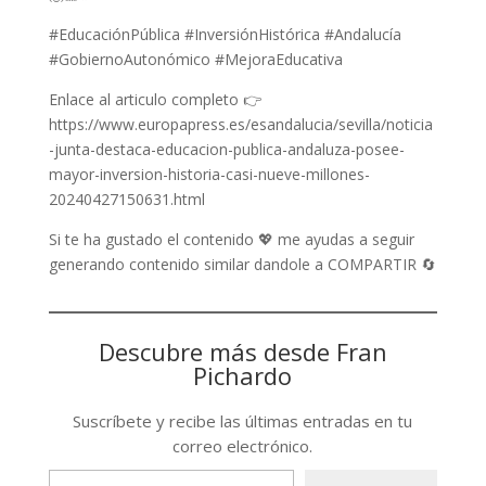
#EducaciónPública #InversiónHistórica #Andalucía
#GobiernoAutonómico #MejoraEducativa
Enlace al articulo completo 👉
https://www.europapress.es/esandalucia/sevilla/noticia
-junta-destaca-educacion-publica-andaluza-posee-
mayor-inversion-historia-casi-nueve-millones-
20240427150631.html
Si te ha gustado el contenido 💖 me ayudas a seguir
generando contenido similar dandole a COMPARTIR 🔄
Descubre más desde Fran
Pichardo
Suscríbete y recibe las últimas entradas en tu
correo electrónico.
Type