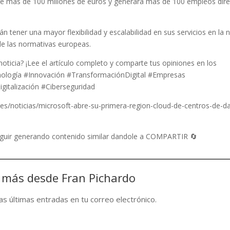
e más de 100 millones de euros y generará más de 100 empleos dir
tener una mayor flexibilidad y escalabilidad en sus servicios en la 
e las normativas europeas.
ticia? ¡Lee el artículo completo y comparte tus opiniones en los
ología #Innovación #TransformaciónDigital #Empresas
italización #Ciberseguridad
ic.es/noticias/microsoft-abre-su-primera-region-cloud-de-centros-de-d
seguir generando contenido similar dandole a COMPARTIR 🔄
 más desde Fran Pichardo
las últimas entradas en tu correo electrónico.