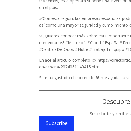
✅Además, esta apertura supone una inversión d
en el país.
✅Con esta región, las empresas españolas podrán 
así como una mayor seguridad y cumplimiento d
✅¿Quieres conocer más sobre esta importante no
comentarios! #Microsoft #Cloud #España #Tecn
#CentrosDeDatos #Nube #TrabajoEnEquipo #Dig
Enlace al articulo completo 👉 https://directort
en-espana-2024061140415.htm
Si te ha gustado el contenido 💖 me ayudas a 
Descubre
Suscríbete y recibe 
Subscribe