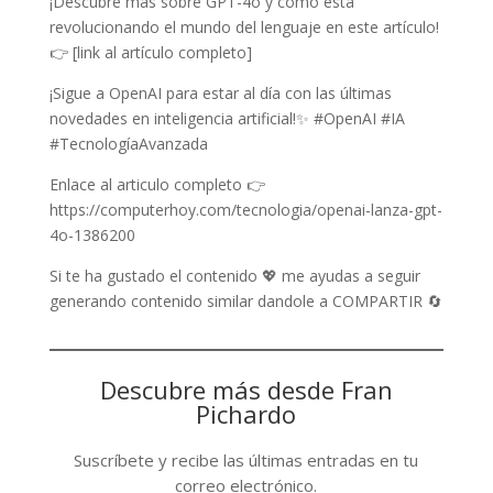
¡Descubre más sobre GPT-4o y cómo está
revolucionando el mundo del lenguaje en este artículo!
👉 [link al artículo completo]
¡Sigue a OpenAI para estar al día con las últimas
novedades en inteligencia artificial!✨ #OpenAI #IA
#TecnologíaAvanzada
Enlace al articulo completo 👉
https://computerhoy.com/tecnologia/openai-lanza-gpt-
4o-1386200
Si te ha gustado el contenido 💖 me ayudas a seguir
generando contenido similar dandole a COMPARTIR 🔄
Descubre más desde Fran
Pichardo
Suscríbete y recibe las últimas entradas en tu
correo electrónico.