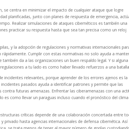
n, se centra en minimizar el impacto de cualquier ataque que logre
guridad planificadas, junto con planes de respuesta de emergencia, act
iempo. Realizar simulaciones de ataques cibernéticos es también una
iones practicar su respuesta hasta que sea tan precisa como un reloj
pilas, y la adopción de regulaciones y normativas internacionales par
ndo rápidamente. Cumplir con estas normativas no solo ayuda a mante
 también da a las organizaciones un buen respaldo legal. Y si alguna
s regulaciones a tu lado es como haber llevado refuerzos a una batalla
e incidentes relevantes, porque aprender de los errores ajenos es la
 incidentes pasados ayuda a identificar patrones y permite que las
s contra futuras amenazas. Enfrentar las ciberamenazas con una acti
o es como llevar un paraguas incluso cuando el pronóstico del clima
raestructuras críticas depende de una colaboración concertada entre t
o y privado hasta agencias internacionales de defensa cibernética. Así
tica, se trata menos de tener al mayor número de gorilas custodiando