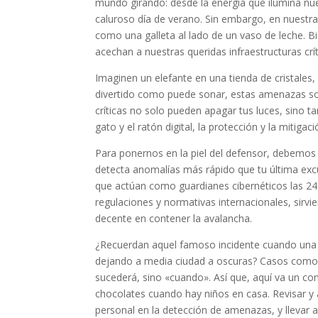
mundo girando: desde la energía que ilumina nu
caluroso día de verano. Sin embargo, en nuestra 
como una galleta al lado de un vaso de leche. 
acechan a nuestras queridas infraestructuras crít
Imaginen un elefante en una tienda de cristales
divertido como puede sonar, estas amenazas son
críticas no solo pueden apagar tus luces, sino t
gato y el ratón digital, la protección y la mitiga
Para ponernos en la piel del defensor, debemos 
detecta anomalías más rápido que tu última exc
que actúan como guardianes cibernéticos las 24 
regulaciones y normativas internacionales, sirv
decente en contener la avalancha.
¿Recuerdan aquel famoso incidente cuando una p
dejando a media ciudad a oscuras? Casos como e
sucederá, sino «cuando». Así que, aquí va un co
chocolates cuando hay niños en casa. Revisar y a
personal en la detección de amenazas, y llevar 