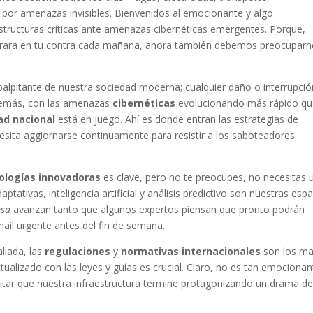
or amenazas invisibles. Bienvenidos al emocionante y algo
estructuras críticas ante amenazas cibernéticas emergentes. Porque,
pirara en tu contra cada mañana, ahora también debemos preocupar
alpitante de nuestra sociedad moderna; cualquier daño o interrupció
 Además, con las amenazas
cibernéticas
evolucionando más rápido qu
ad nacional
está en juego. Ahí es donde entran las estrategias de
ecesita aggiornarse continuamente para resistir a los saboteadores
ologías innovadoras
es clave, pero no te preocupes, no necesitas 
ptativas, inteligencia artificial y análisis predictivo son nuestras esp
nsa
avanzan tanto que algunos expertos piensan que pronto podrán
mail urgente antes del fin de semana.
liada, las
regulaciones
y
normativas internacionales
son los m
ualizado con las leyes y guías es crucial. Claro, no es tan emocionan
itar que nuestra infraestructura termine protagonizando un drama de