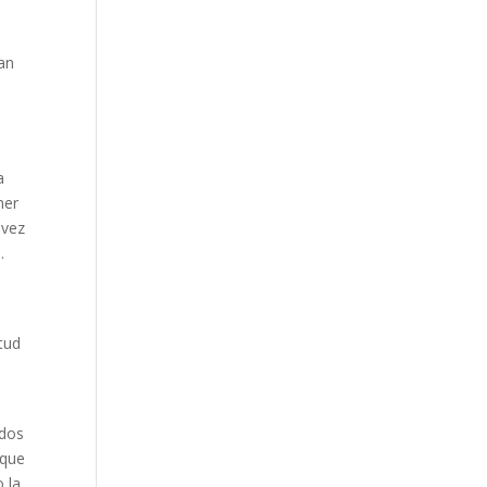
úan
a
ner
 vez
.
tud
odos
 que
 la