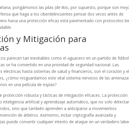
añana, pongámonos las pilas (de litio, por supuesto, porque son mej
ensa que haga a los ciberdelincuentes pensar dos veces antes de
mino hacia una protección eficaz está pavimentado con protocolos bi
udable.
ción y Mitigación para
cas
cos parecen tan inevitables como el aguacero en un partido de fútbol
icas se ha convertido en una prioridad de seguridad nacional. Las
es eléctricas hasta sistemas de salud y financieros, son el corazón y e
es, ¿cómo resguardamos este vital sistema nervioso de las amenaza
nos en una película de espías?
 protección robusta y tácticas de mitigación eficaces. La protección
inteligencia artificial y aprendizaje automático, que no solo detecta
ndos, sino que también aprenden a anticiparse a movimientos
ención de árbitros. Asimismo, incluir criptografía avanzada y
ias puede convertir cualquier intento de ataque en un verdadero labe