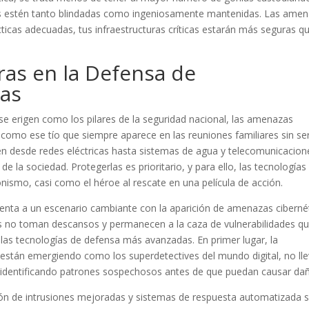
as estén tanto blindadas como ingeniosamente mantenidas. Las ame
cticas adecuadas, tus infraestructuras críticas estarán más seguras qu
ras en la Defensa de
cas
 se erigen como los pilares de la seguridad nacional, las amenazas
s, como ese tío que siempre aparece en las reuniones familiares sin se
luyen desde redes eléctricas hasta sistemas de agua y telecomunicacion
e la sociedad. Protegerlas es prioritario, y para ello, las tecnologías
smo, casi como el héroe al rescate en una película de acción.
nfrenta a un escenario cambiante con la aparición de amenazas ciberné
es no toman descansos y permanecen a la caza de vulnerabilidades q
las tecnologías de defensa más avanzadas. En primer lugar, la
ico están emergiendo como los superdetectives del mundo digital, no ll
es identificando patrones sospechosos antes de que puedan causar da
ón de intrusiones mejoradas y sistemas de respuesta automatizada 