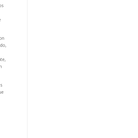
os
e
son
ndo,
te,
n
as
ue