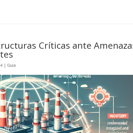
tructuras Críticas ante Amenaza
tes
24
|
Guia