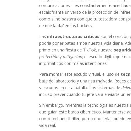
comunicaciones – es constantemente acechada p
escalofriante universo de la protección de infra
como si no bastara con que tu tostadora cons
de que la dañen los hackers.
Las
infraestructuras críticas
son el corazón p
podría poner patas arriba nuestra vida diaria.
primo en una fiesta de TikTok, nuestra
segurid
protección
y
mitigación
; el escudo digital que n
informáticos con malas intenciones.
Para montar este escudo virtual, el uso de
tecn
bata de laboratorio y una risa malvada. Redes ada
y escudos en esta batalla. Los sistemas de
defe
incluso prever cuando tu jefe va a enviarte un e
Sin embargo, mientras la tecnología es nuestra a
que guían este barco cibernético. Mantenerse act
como un buen thriller, pero conocerlas puede ev
vida real.