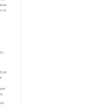
nazas
e el
r
es,
ticas
ue
evan
ño.
son