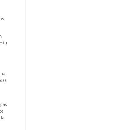
nos
n
e tu
una
adas
apas
te
 la