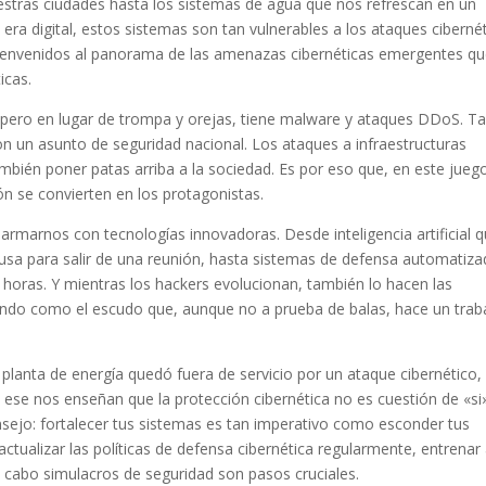
estras ciudades hasta los sistemas de agua que nos refrescan en un
era digital, estos sistemas son tan vulnerables a los ataques ciberné
Bienvenidos al panorama de las amenazas cibernéticas emergentes q
icas.
, pero en lugar de trompa y orejas, tiene malware y ataques DDoS. T
 un asunto de seguridad nacional. Los ataques a infraestructuras
ambién poner patas arriba a la sociedad. Es por eso que, en este jueg
ción se convierten en los protagonistas.
armarnos con tecnologías innovadoras. Desde inteligencia artificial 
usa para salir de una reunión, hasta sistemas de defensa automatiz
horas. Y mientras los hackers evolucionan, también lo hacen las
iendo como el escudo que, aunque no a prueba de balas, hace un trab
lanta de energía quedó fuera de servicio por un ataque cibernético,
se nos enseñan que la protección cibernética no es cuestión de «si
nsejo: fortalecer tus sistemas es tan imperativo como esconder tus
ctualizar las políticas de defensa cibernética regularmente, entrenar 
a cabo simulacros de seguridad son pasos cruciales.