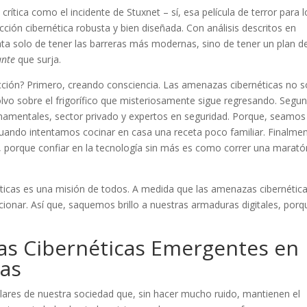
crítica como el incidente de Stuxnet – sí, esa película de terror para l
ción cibernética robusta y bien diseñada. Con análisis descritos en
ta solo de tener las barreras más modernas, sino de tener un plan d
ante
que surja.
ión? Primero, creando consciencia. Las amenazas cibernéticas no 
olvo sobre el frigorífico que misteriosamente sigue regresando. Segu
namentales, sector privado y expertos en seguridad. Porque, seamos
ando intentamos cocinar en casa una receta poco familiar. Finalmen
, porque confiar en la tecnología sin más es como correr una marató
ríticas es una misión de todos. A medida que las amenazas cibernétic
ionar. Así que, saquemos brillo a nuestras armaduras digitales, porq
s Cibernéticas Emergentes en
cas
 pilares de nuestra sociedad que, sin hacer mucho ruido, mantienen el