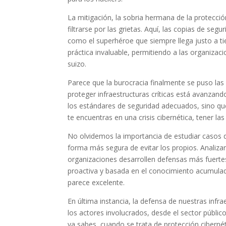
La mitigación, la sobria hermana de la protecció
filtrarse por las grietas. Aquí, las copias de se
como el superhéroe que siempre llega justo a t
práctica invaluable, permitiendo a las organizac
suizo.
Parece que la burocracia finalmente se puso las 
proteger infraestructuras críticas está avanza
los estándares de seguridad adecuados, sino que
te encuentras en una crisis cibernética, tener la
No olvidemos la importancia de estudiar casos d
forma más segura de evitar los propios. Analizar
organizaciones desarrollen defensas más fuerte
proactiva y basada en el conocimiento acumulad
parece excelente.
En última instancia, la defensa de nuestras inf
los actores involucrados, desde el sector públic
ya sabes, cuando se trata de protección ciberné