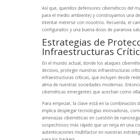
Así que, queridos defensores cibernéticos del m
para el medio ambiente) y construyamos una def
intentar meterse con nosotros. Recuerda, el ca
configurados y una buena dosis de paranoia sal
Estrategias de Protec
Infraestructuras Críti
En el mundo actual, donde los ataques cibernéti
decisivo, proteger nuestras infraestructuras crít
infraestructuras críticas, que incluyen desde red
alma de nuestras sociedades modernas. Entonc
cibernéticas emergentes que acechan como villa
Para empezar, la clave está en la combinación de
implica desplegar tecnologías innovadoras, como 
amenazas cibernéticas en cuestión de nanosegu
sospechosos más rápido que un ninja en una conv
autenticaciones multifactor en nuestras estrateg
para los hackers.