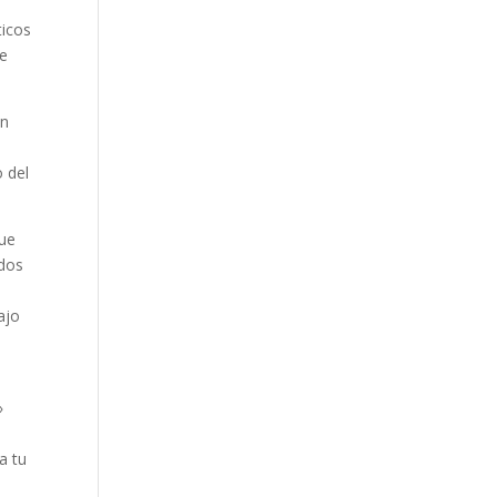
ticos
ue
an
o del
que
ados
ajo
»
a tu