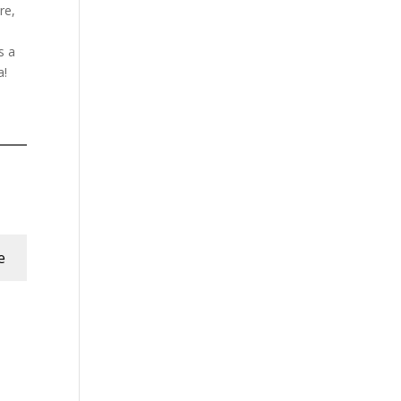
re,
s a
a!
e