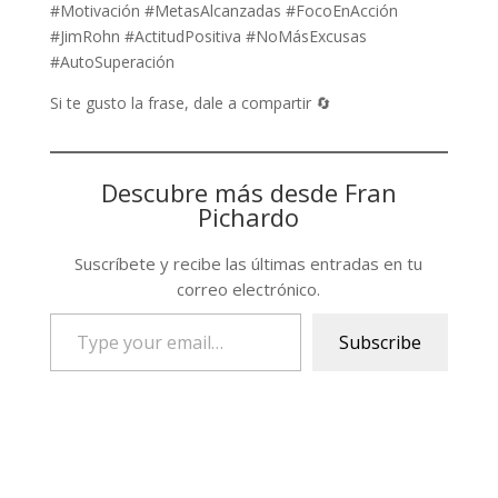
#Motivación #MetasAlcanzadas #FocoEnAcción
#JimRohn #ActitudPositiva #NoMásExcusas
#AutoSuperación
Si te gusto la frase, dale a compartir 🔄
Descubre más desde Fran
Pichardo
Suscríbete y recibe las últimas entradas en tu
correo electrónico.
Type
Subscribe
your
email…