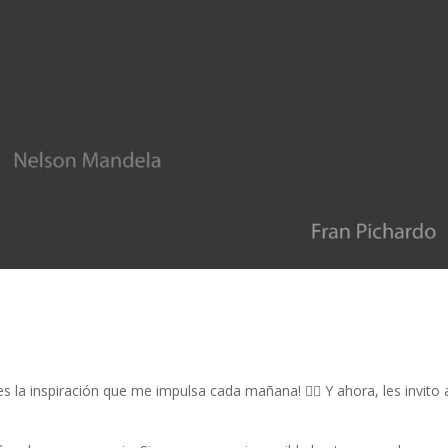
s la inspiración que me impulsa cada mañana! 👆🏼 Y ahora, les invito 