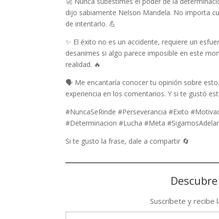
🚀 Nunca subestimes el poder de la determinaci
dijo sabiamente Nelson Mandela. No importa cuá
de intentarlo. 💪
✨ El éxito no es un accidente, requiere un esfue
desanimes si algo parece imposible en este mom
realidad. 🔥
🗣️ Me encantaría conocer tu opinión sobre esto
experiencia en los comentarios. Y si te gustó es
#NuncaSeRinde #Perseverancia #Exito #Motivac
#Determinacion #Lucha #Meta #SigamosAdelant
Si te gusto la frase, dale a compartir 🔄
Descubre
Suscríbete y recibe 
Type