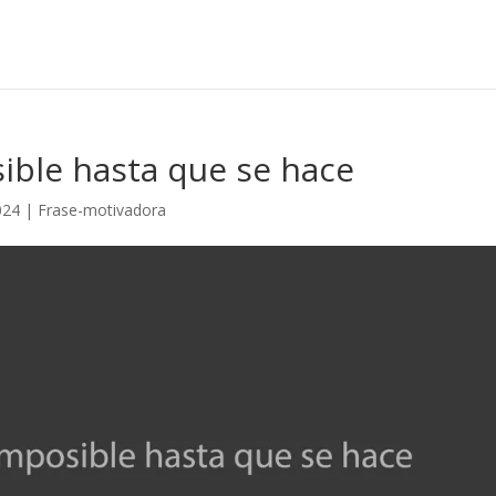
ible hasta que se hace
024
|
Frase-motivadora