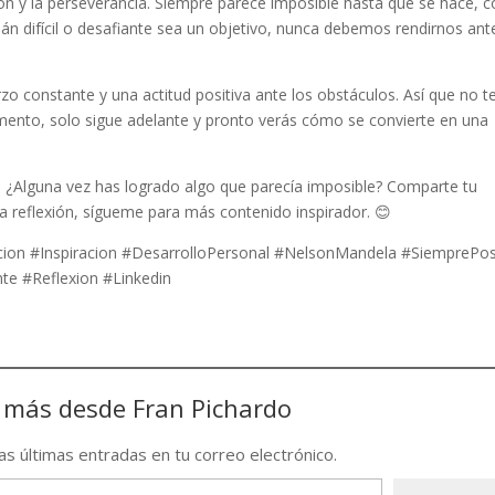
ón y la perseverancia. Siempre parece imposible hasta que se hace,
n difícil o desafiante sea un objetivo, nunca debemos rendirnos ant
rzo constante y una actitud positiva ante los obstáculos. Así que no t
ento, solo sigue adelante y pronto verás cómo se convierte en una
. ¿Alguna vez has logrado algo que parecía imposible? Comparte tu
ta reflexión, sígueme para más contenido inspirador. 😊
ion #Inspiracion #DesarrolloPersonal #NelsonMandela #SiemprePos
e #Reflexion #Linkedin
 más desde Fran Pichardo
las últimas entradas en tu correo electrónico.