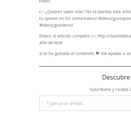
todos.
👉 ¿Quieres saber más? No te pierdas este artíc
tu opinión en los comentarios! #liderazgorespo
#liderazgoexitoso
Enlace al articulo completo 👉 http://claveslid
arte-de.html
Si te ha gustado el contenido 💖 me ayudas a 
Descubre
Suscríbete y recibe 
Type
your
email…