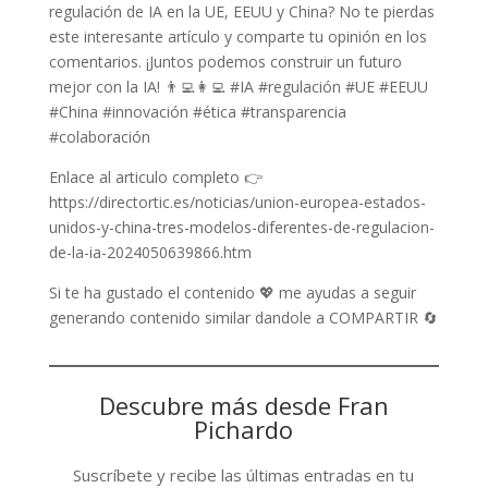
regulación de IA en la UE, EEUU y China? No te pierdas
este interesante artículo y comparte tu opinión en los
comentarios. ¡Juntos podemos construir un futuro
mejor con la IA! 👨‍💻👩‍💻 #IA #regulación #UE #EEUU
#China #innovación #ética #transparencia
#colaboración
Enlace al articulo completo 👉
https://directortic.es/noticias/union-europea-estados-
unidos-y-china-tres-modelos-diferentes-de-regulacion-
de-la-ia-2024050639866.htm
Si te ha gustado el contenido 💖 me ayudas a seguir
generando contenido similar dandole a COMPARTIR 🔄
Descubre más desde Fran
Pichardo
Suscríbete y recibe las últimas entradas en tu